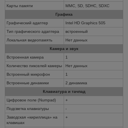
Карты памяти
MMC, SD, SDHC, SDXC
Графика
Графический адаптер
Intel HD Graphics 505
Тип графического адаптера
встроенный
Локальная видеопамять
Нет данных
Камера и звук
Встроенная камера
1
Количество пикселей камеры
Нет данных
Встроенный микрофон
1
Встроенные динамики
2 динамика
Клавиатура и тачпад
Цифровое поле (Numpad)
+
Подсветка клавиатуры
-
Заводская «кириллица» на
+
клавишах