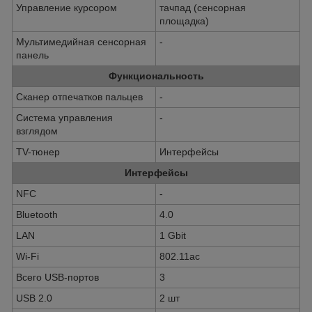
Управление курсором
тачпад (сенсорная
площадка)
Мультимедийная сенсорная
-
панель
Функциональность
Сканер отпечатков пальцев
-
Система управления
-
взглядом
TV-тюнер
Интерфейсы
Интерфейсы
NFC
-
Bluetooth
4.0
LAN
1 Gbit
Wi-Fi
802.11ac
Всего USB-портов
3
USB 2.0
2 шт