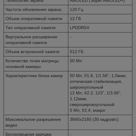
Технология экрана
AMOLED (Super AMOLED+)
Частота обновления экрана
120 Гц
Объем оперативной памяти
12 ГБ
Тип оперативной памяти
LPDDR5X
Виртуальное расширение
-
оперативной памяти
Объем встроенной памяти
512 ГБ
Количество точек матрицы
50 Мп
основной камеры
Характеристики блока камер
50 Мп, f/1.8, 1/1.56", 1.0мкм,
оптическая стабилизация,
широкоугольный
12 Мп, f/2.2, 123˚, 1/3.06",
1.12мкм,
сверхширокоугольный
5 Мп, f/2.4, макро
Максимальное разрешение
3840x2160 (30 кадров/с)
видео
Беспроводная зарядка
-