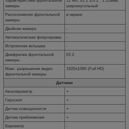
Характеристики фронтальной
12 Мп, f/2.2 1/3.2", 1.12мкм,
камеры
широкоугольный
Расположение фронтальной
в экране
камеры
Двойная камера
-
Автоматическая фокусировка
-
Встроенная вспышка
-
Диафрагма фронтальной
f/2.2
камеры
Макс. разрешение видео
1920x1080 (Full HD)
фронтальной камеры
Датчики
Акселерометр
+
Гироскоп
+
Датчик освещенности
+
Датчик приближения
+
Барометр
-