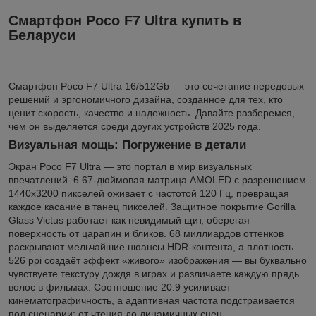
Смартфон Poco F7 Ultra купить в
Беларуси
Смартфон Poco F7 Ultra 16/512Gb — это сочетание передовых
решений и эргономичного дизайна, созданное для тех, кто
ценит скорость, качество и надежность. Давайте разберемся,
чем он выделяется среди других устройств 2025 года.
Визуальная мощь: Погружение в детали
Экран Poco F7 Ultra — это портал в мир визуальных
впечатлений. 6.67-дюймовая матрица AMOLED с разрешением
1440x3200 пикселей оживает с частотой 120 Гц, превращая
каждое касание в танец пикселей. Защитное покрытие Gorilla
Glass Victus работает как невидимый щит, оберегая
поверхность от царапин и бликов. 68 миллиардов оттенков
раскрывают мельчайшие нюансы HDR-контента, а плотность
526 ppi создаёт эффект «живого» изображения — вы буквально
чувствуете текстуру дождя в играх и различаете каждую прядь
волос в фильмах. Соотношение 20:9 усиливает
кинематографичность, а адаптивная частота подстраивается
под сценарии: от чтения до динамичных сцен.