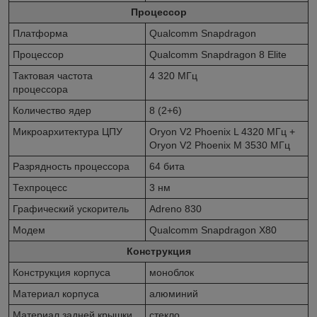
Процессор
Платформа
Qualcomm Snapdragon
Процессор
Qualcomm Snapdragon 8 Elite
Тактовая частота
4 320 МГц
процессора
Количество ядер
8 (2+6)
Микроархитектура ЦПУ
Oryon V2 Phoenix L 4320 МГц +
Oryon V2 Phoenix M 3530 МГц
Разрядность процессора
64 бита
Техпроцесс
3 нм
Графический ускоритель
Adreno 830
Модем
Qualcomm Snapdragon X80
Конструкция
Конструкция корпуса
моноблок
Материал корпуса
алюминий
Материал задней крышки
стекло