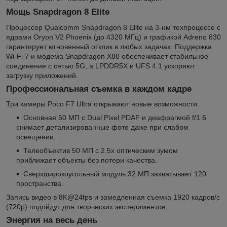
Мощь Snapdragon 8 Elite
Процессор Qualcomm Snapdragon 8 Elite на 3-нм техпроцессе с
ядрами Oryon V2 Phoenix (до 4320 МГц) и графикой Adreno 830
гарантирует мгновенный отклик в любых задачах. Поддержка
Wi-Fi 7 и модема Snapdragon X80 обеспечивает стабильное
соединение с сетью 5G, а LPDDR5X и UFS 4.1 ускоряют
загрузку приложений.
Профессиональная съемка в каждом кадре
Три камеры Poco F7 Ultra открывают новые возможности:
Основная 50 МП с Dual Pixel PDAF и диафрагмой f/1.6
снимает детализированные фото даже при слабом
освещении.
Телеобъектив 50 МП с 2.5x оптическим зумом
приближает объекты без потери качества.
Сверхширокоугольный модуль 32 МП захватывает 120
пространства.
Запись видео в 8K@24fps и замедленная съемка 1920 кадров/с
(720p) подойдут для творческих экспериментов.
Энергия на весь день