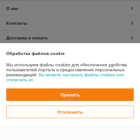
О нас
Контакты
Доставка и оплата
График работы
Обработка файлов cookie
Мы используем файлы cookies для обеспечения удобства
Полная версия сайта
пользователей портала и предоставления персональных
рекомендаций.
Вы можете настроить файлы cookies или
отключить их.
Политика обработки cookies
Принять
Сайт создан на платформе Deal.by
Отклонить
Информация для покупателя