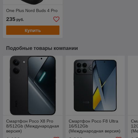
One Plus Nord Buds 4 Pro
235
руб.
Купить
Подобные товары компании
Смартфон Poco X8 Pro
Смартфон Poco F8 Ultra
См
8/512Gb (Международная
16/512Gb
12
версия)
(Международная версия)
(М