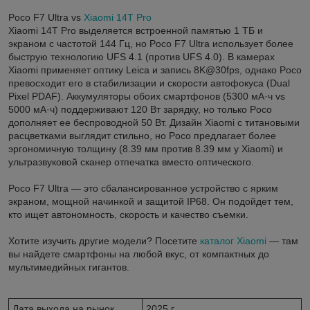
Poco F7 Ultra vs
Xiaomi 14T Pro
Xiaomi 14T Pro выделяется встроенной памятью 1 ТБ и
экраном с частотой 144 Гц, но Poco F7 Ultra использует более
быструю технологию UFS 4.1 (против UFS 4.0). В камерах
Xiaomi применяет оптику Leica и запись 8K@30fps, однако Poco
превосходит его в стабилизации и скорости автофокуса (Dual
Pixel PDAF). Аккумуляторы обоих смартфонов (5300 мА·ч vs
5000 мА·ч) поддерживают 120 Вт зарядку, но только Poco
дополняет ее беспроводной 50 Вт. Дизайн Xiaomi с титановыми
расцветками выглядит стильно, но Poco предлагает более
эргономичную толщину (8.39 мм против 8.39 мм у Xiaomi) и
ультразвуковой сканер отпечатка вместо оптического.
Poco F7 Ultra — это сбалансированное устройство с ярким
экраном, мощной начинкой и защитой IP68. Он подойдет тем,
кто ищет автономность, скорость и качество съемки.
Хотите изучить другие модели? Посетите
каталог Xiaomi
— там
вы найдете смартфоны на любой вкус, от компактных до
мультимедийных гигантов.
Дата выхода на рынок
2025 г.