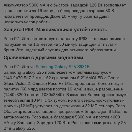
Аккумулятор 5300 мА·ч с быстрой зарядкой 120 Вт восполняет
запас энергии за 19 минут, а беспроводная зарядка 50 Вт
избавляет от проводов. Даже 10 минут у розетки дают
несколько часов работы.
Защита IP68: Максимальная устойчивость
Poco F7 Ultra соответствует стандарту IP68 — он выдерживает
погружение на 1.5 метра на 30 минут, защищен от пыли и
брызг. Это надежный спутник для активного образа жизни.
Сравнение с другими моделями
Poco F7 Ultra vs
Samsung Galaxy S25 S931B
Samsung Galaxy S25 привлекает компактным корпусом
(146.9×70.5×7.2 мм, 162 г) и экраном 6.2" AMOLED с Gorilla
Glass Victus 2. Однако Poco F7 Ultra предлагает более яркую
палитру (68 млрд цветов против 16 млн) и выше разрешение
(1440x3200 против 1080x2340). В камерах Samsung использует
телеобъектив 10 МП с 3x зумом, но его сверхширокоугольный
модуль (12 МП) уступает по детализации 32 МП сенсору Poco.
Оба смартфона оснащены процессором Snapdragon 8 Elite, но
автономность Poco выше благодаря 5300 мА·ч против 4000
мА·ч у Samsung. Зарядка 120 Вт в Poco также выигрывает у 25
Вт в Galaxy S25.