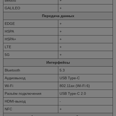
Beidou
+
GALILEO
+
Передача данных
EDGE
+
HSPA
+
HSPA+
+
LTE
+
5G
+
Интерфейсы
Bluetooth
5.3
Аудиовыход
USB Type-C
Wi-Fi
802.11ax (Wi-Fi 6)
Разъём подключения
USB Type-C 2.0
HDMI-выход
-
NFC
+