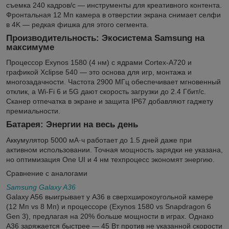
съемка 240 кадров/с — инструменты для креативного контента.
Фронтальная 12 Мп камера в отверстии экрана снимает селфи
в 4K — редкая фишка для этого сегмента.
Производительность: Экосистема Samsung на
максимуме
Процессор Exynos 1580 (4 нм) с ядрами Cortex-A720 и
графикой Xclipse 540 — это основа для игр, монтажа и
многозадачности. Частота 2900 МГц обеспечивает мгновенный
отклик, а Wi-Fi 6 и 5G дают скорость загрузки до 2.4 Гбит/с.
Сканер отпечатка в экране и защита IP67 добавляют гаджету
премиальности.
Батарея: Энергии на весь день
Аккумулятор 5000 мА·ч работает до 1.5 дней даже при
активном использовании. Точная мощность зарядки не указана,
но оптимизация One UI и 4 нм техпроцесс экономят энергию.
Сравнение с аналогами
Samsung Galaxy A36
Galaxy A56 выигрывает у A36 в сверхширокоугольной камере
(12 Мп vs 8 Мп) и процессоре (Exynos 1580 vs Snapdragon 6
Gen 3), предлагая на 20% больше мощности в играх. Однако
A36 заряжается быстрее — 45 Вт против не указанной скорости