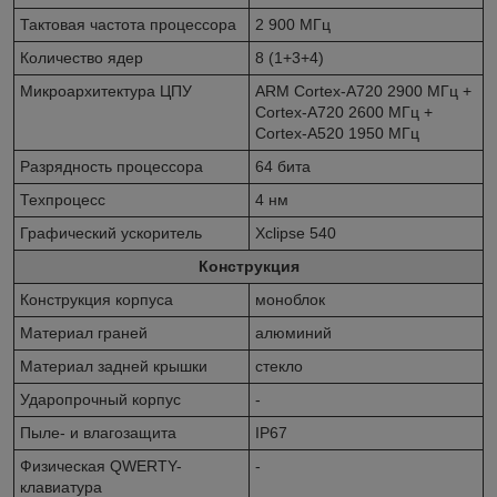
Тактовая частота процессора
2 900 МГц
Количество ядер
8 (1+3+4)
Микроархитектура ЦПУ
ARM Cortex-A720 2900 МГц +
Cortex-A720 2600 МГц +
Cortex-A520 1950 МГц
Разрядность процессора
64 бита
Техпроцесс
4 нм
Графический ускоритель
Xclipse 540
Конструкция
Конструкция корпуса
моноблок
Материал граней
алюминий
Материал задней крышки
стекло
Ударопрочный корпус
-
Пыле- и влагозащита
IP67
Физическая QWERTY-
-
клавиатура