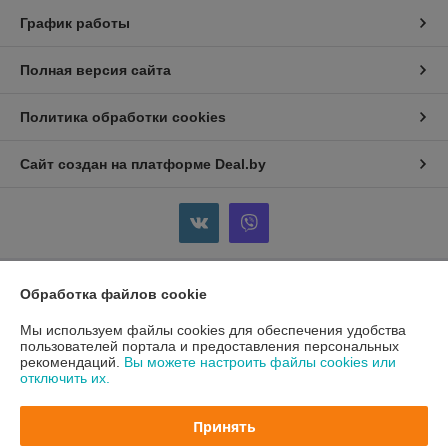
График работы
Полная версия сайта
Политика обработки cookies
Сайт создан на платформе Deal.by
Обработка файлов cookie
Информация для покупателя
Мы используем файлы cookies для обеспечения удобства
Юридическое лицо:
Общество с ограниченной ответственностью
«Анолия»
пользователей портала и предоставления персональных
231900 г. Волковыск ул. Зенитчиков 24
рекомендаций.
Вы можете настроить файлы cookies или
отключить их.
Регистрационный номер ЕГР: 591446801
УНП: 591446801
Принять