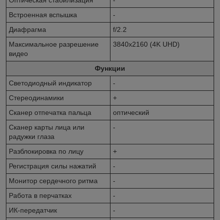
Оптическая стабилизация
-
Встроенная вспышка
-
Диафрагма
f/2.2
Максимальное разрешение
3840x2160 (4K UHD)
видео
Функции
Светодиодный индикатор
-
Стереодинамики
+
Сканер отпечатка пальца
оптический
Сканер карты лица или
-
радужки глаза
Разблокировка по лицу
+
Регистрация силы нажатий
-
Монитор сердечного ритма
-
Работа в перчатках
-
ИК-передатчик
-