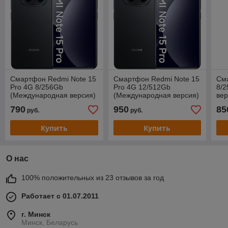
Смартфон Redmi Note 15
Смартфон Redmi Note 15
См
Pro 4G 8/256Gb
Pro 4G 12/512Gb
8/
(Международная версия)
(Международная версия)
вер
790
950
85
руб.
руб.
Купить
Купить
О нас
100% положительных из 23 отзывов за год
Работает с 01.07.2011
г. Минск
Минск, Беларусь