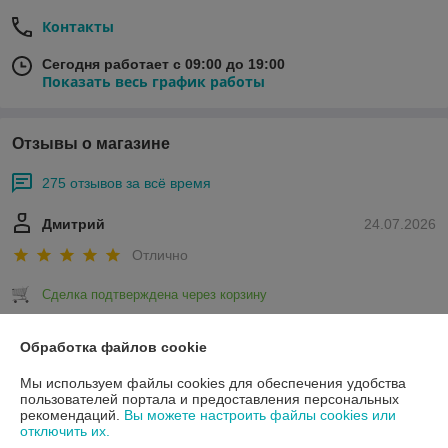
Контакты
Сегодня работает с 09:00 до 19:00
Показать весь график работы
Отзывы о магазине
275 отзывов за всё время
Дмитрий
24.07.2026
Отлично
Сделка подтверждена через корзину
Обработка файлов cookie
Покупатель
13.07.2026
Мы используем файлы cookies для обеспечения удобства
Отлично
пользователей портала и предоставления персональных
рекомендаций.
Вы можете настроить файлы cookies или
Советую данный интернет магазин на все 💯, сразу подкупила 
отключить их.