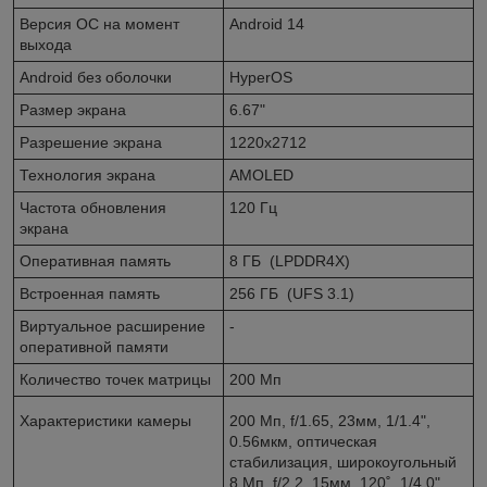
Версия ОС на момент
Android 14
выхода
Android без оболочки
HyperOS
Размер экрана
6.67"
Разрешение экрана
1220x2712
Технология экрана
AMOLED
Частота обновления
120 Гц
экрана
Оперативная память
8 ГБ (LPDDR4X)
Встроенная память
256 ГБ (UFS 3.1)
Виртуальное расширение
-
оперативной памяти
Количество точек матрицы
200 Мп
Характеристики камеры
200 Мп, f/1.65, 23мм, 1/1.4",
0.56мкм, оптическая
стабилизация, широкоугольный
8 Мп, f/2.2, 15мм, 120˚, 1/4.0",