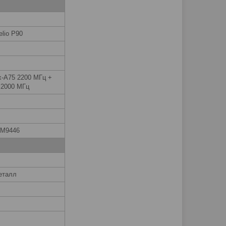
elio P90
-A75 2200 МГц +
 2000 МГц
GM9446
еталл