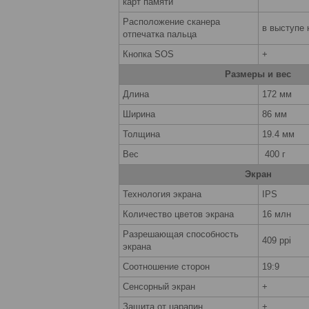
карт памяти
Расположение сканера
в выступе 
отпечатка пальца
Кнопка SOS
+
Размеры и вес
Длина
172 мм
Ширина
86 мм
Толщина
19.4 мм
Вес
400 г
Экран
Технология экрана
IPS
Количество цветов экрана
16 млн
Разрешающая способность
409 ppi
экрана
Соотношение сторон
19:9
Сенсорный экран
+
Защита от царапин
+