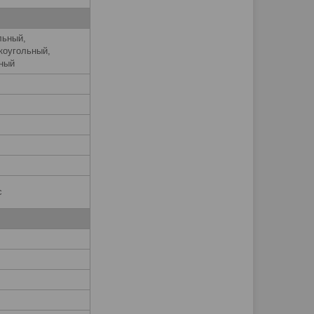
льный,
коугольный,
ный
с