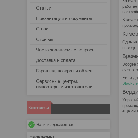
За счет
работае
Статьи
настрой
Презентации и документы
В качес
произво
О нас
Камер
Отзывы
Один из
выходят
Часто задаваемые вопросы
Время
Доставка и оплата
Doogee 
счет эт
Гарантия, возврат и обмен
Если дл
Сервисные центры,
Blackvi
импортеры и изготовители
Верди
Хороший
произво
Контакты
еще он 
Наличие документов