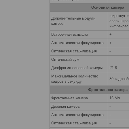
Основная камера
широкоуго
Дополнительные модули
сверхширо
камеры
инфракрас
Встроенная вспышка
+
Автоматическая фокусировка
+
Оптическая стабилизация
-
Оптический зум
Диафрагма основной камеры
f/1.8
Максимальное количество
30 кадров/
кадров в секунду
Фронтальная камера
Фронтальная камера
16 Мп
Двойная камера
-
Автоматическая фокусировка
-
Оптическая стабилизация
-