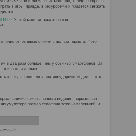
 объем ОЗУ и во флагманских моделях) телефон хорошо
грать в игры, правда, в ресурсоемких придется снижать
едиатек.
BL8800
. У этой модели тоже хорошая
ия.
 вполне отчетливые снимки в полной темноте. Фото
ем в два раза больше, чем у обычных смартфонов. За
, а иногда и дольше.
реть к покупке еще одну противоударную модель – это
торых наличие камеры ночного видения, нормальная
о аккумулятора размер телефона тоже немаленький, и
ранжевый