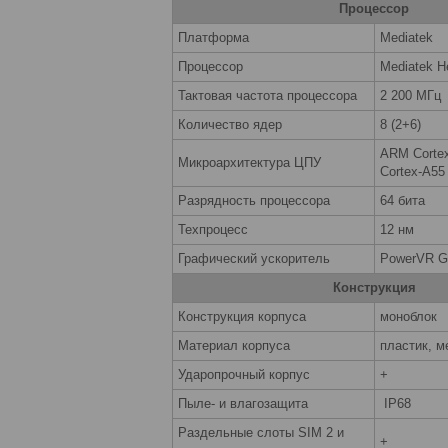
Процессор
Платформа
Mediatek
Процессор
Mediatek H
Тактовая частота процессора
2 200 МГц
Количество ядер
8 (2+6)
ARM Cortex
Микроархитектура ЦПУ
Cortex-A55
Разрядность процессора
64 бита
Техпроцесс
12 нм
Графический ускоритель
PowerVR 
Конструкция
Конструкция корпуса
моноблок
Материал корпуса
пластик, м
Ударопрочный корпус
+
Пыле- и влагозащита
IP68
Раздельные слоты SIM 2 и
+