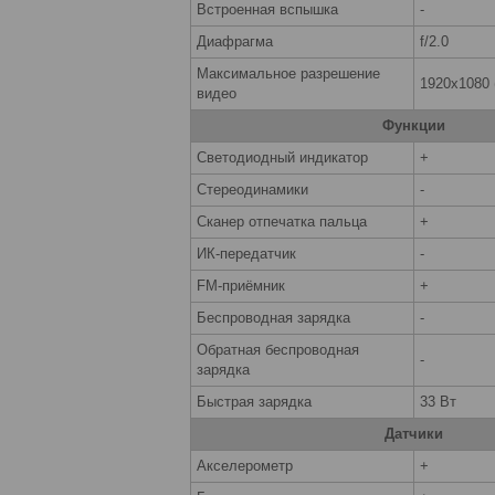
Встроенная вспышка
-
Диафрагма
f/2.0
Максимальное разрешение
1920x1080 (
видео
Функции
Светодиодный индикатор
+
Стереодинамики
-
Сканер отпечатка пальца
+
ИК-передатчик
-
FM-приёмник
+
Беспроводная зарядка
-
Обратная беспроводная
-
зарядка
Быстрая зарядка
33 Вт
Датчики
Акселерометр
+