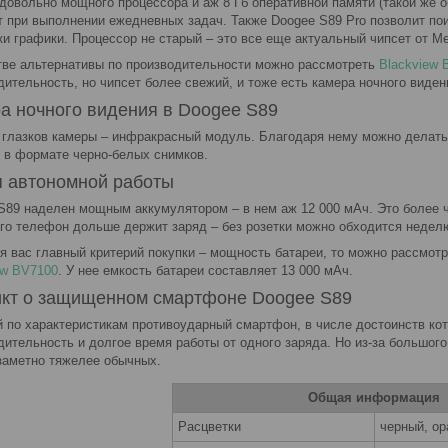
 довольно мощного процессора и аж 8 Гб оперативной памяти (такой же
т при выполнении ежедневных задач. Также Doogee S89 Pro позволит пои
ки графики. Процессор не старый – это все еще актуальный чипсет от М
тве альтернативы по производительности можно рассмотреть
Blackview 
дительность, но чипсет более свежий, и тоже есть камера ночного виден
а ночного видения в Doogee S89
 глазков камеры – инфракрасный модуль. Благодаря нему можно делать
 в формате черно-белых снимков.
 автономной работы
S89 наделен мощным аккумулятором – в нем аж 12 000 мАч. Это более ч
ого телефон дольше держит заряд – без розетки можно обходится неделю
я вас главный критерий покупки – мощность батареи, то можно рассмот
ew BV7100
. У нее емкость батареи составляет 13 000 мАч.
кт о защищенном смартфоне Doogee S89
 по характеристикам противоударный смартфон, в числе достоинств ко
дительность и долгое время работы от одного заряда. Но из-за большог
заметно тяжелее обычных.
Общая информация
Расцветки
черный, о