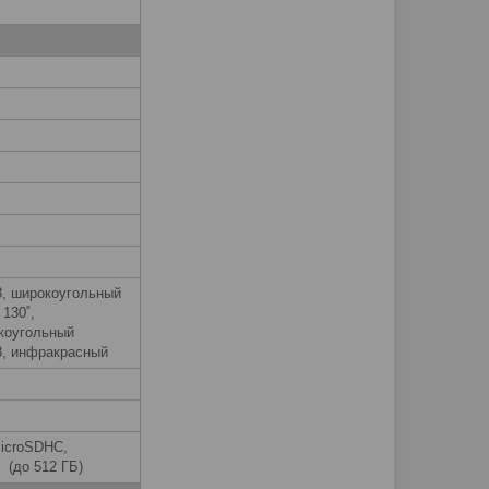
.8, широкоугольный
 130˚,
коугольный
.8, инфракрасный
icroSDHC,
 (до 512 ГБ)