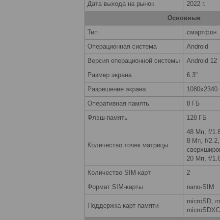
Дата выхода на рынок
2022 г.
Основные
Тип
смартфон
Операционная система
Android
Версия операционной системы
Android 12
Размер экрана
6.3"
Разрешение экрана
1080x2340
Оперативная память
8 ГБ
Флэш-память
128 ГБ
48 Мп, f/1
8 Мп, f/2.2,
Количество точек матрицы
сверхширо
20 Мп, f/1
Количество SIM-карт
2
Формат SIM-карты
nano-SIM
microSD, m
Поддержка карт памяти
microSDXC