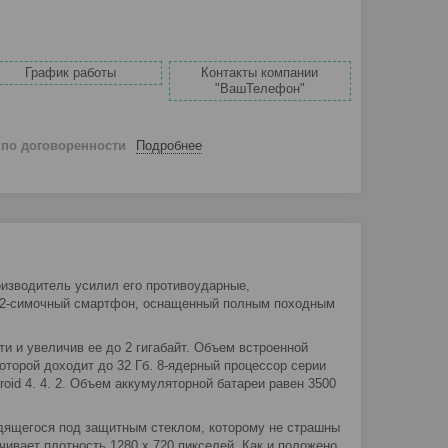
График работы
Контакты компании
"ВашТелефон"
й
по договоренности
Подробнее
изводитель усилил его противоударные,
и 2-симочный смартфон, оснащенный полным походным
и и увеличив ее до 2 гигабайт. Объем встроенной
оторой доходит до 32 Гб. 8-ядерный процессор серии
oid 4. 4. 2. Объем аккумуляторной батареи равен 3500
одящегося под защитным стеклом, которому не страшны
ивает плотность 1280 х 720 пикселей. Как и положено