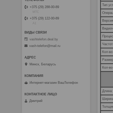
Тип ус
+375 (29) 288-00-89
МТС
Операц
+375 (29) 122-00-89
Версия
A1
Видеоч
Процес
vashtelefon.deal.by
Частот
vash-telefon@mail.ru
Кол-во
Размер
Минск, Беларусь
Кол-во
Интернет-магазин ВашТелефон
Длина:
Ширин
Дмитрий
Толщи