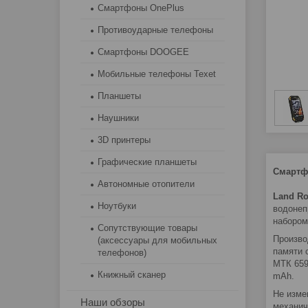
Смартфоны OnePlus
Противоударные телефоны
Смартфоны DOOGEE
Мобильные телефоны Texet
Планшеты
Наушники
3D принтеры
Графические планшеты
Смартф
Автономные отопители
Land Ro
Ноутбуки
водонеп
набором
Сопутствующие товары
Произво
(аксессуары для мобильных
памяти 
телефонов)
МТК 659
Книжный сканер
mAh.
Не изме
Наши обзоры
механич