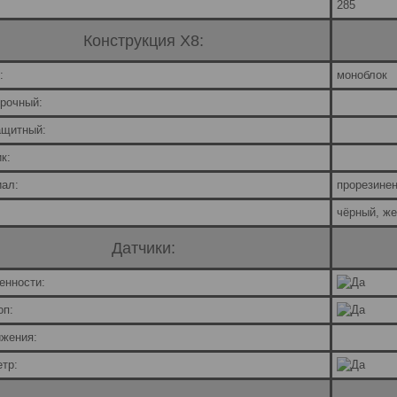
:
285
Конструкция X8:
:
моноблок
рочный:
ащитный:
к:
ал:
прорезине
чёрный, ж
Датчики:
енности:
оп:
жения:
тр: