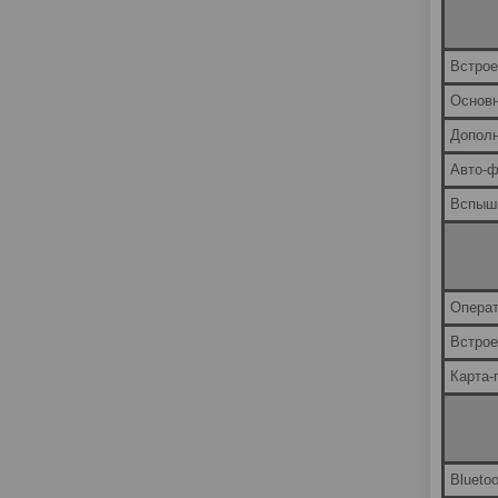
Встрое
Основн
Дополн
Авто-ф
Вспыш
Операт
Встрое
Карта-
Bluetoo