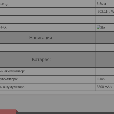
выход:
3.5мм
802.11n, W
T-G:
Навигация:
Батарея:
й аккумулятор:
кумулятора:
Li-ion
ь аккумулятора:
3800 мА/ч