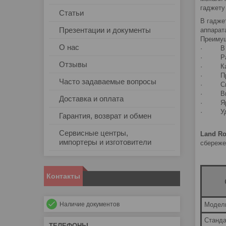
гаджету
Статьи
В гадже
Презентации и документы
аппарат
Преимущ
О нас
· В ее
· Разм
Отзывы
· Качес
· Пред
Часто задаваемые вопросы
· Скор
· Высо
Доставка и оплата
· Ярко
· Удоб
Гарантия, возврат и обмен
Сервисные центры,
Land Ro
импортеры и изготовители
сбереже
Контакты
Наличие документов
Модел
Станда