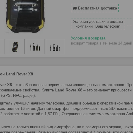
Бесплатная доставка
Условия доставки и оплаты
компании "ВашТелефон"
возврат товара в течение 14 дне
он Land Rover X8
ver X8
– это обновленная версия серии «защищенных» смартфонов. Про
роницаемые свойства. Купить
Land Rover X8
– это означает приобрест
 (GPS, NFC, рация).
дитель улучшил начинку телефона, добавив объема к оперативной памят
составляет 16 гигов. Данный смартфон поддерживает micro SD, память к
2 работает с частотой в 1,57 ГГц. Операционная система смартфона Andr
нился не только внешний вид смартфона, но и размеры его экрана, нах
еские повреждения. Размер дисплея составляет 4,7 дюймов, что обеспеч