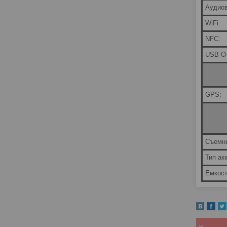
Аудио
WiFi:
NFC:
USB O-
GPS:
Съемны
Тип ак
Емкост