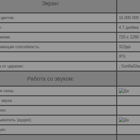
Экран:
 цветов:
16 000 000
:
4.7 дюйма
ение:
720 x 1280 
ающая способность:
312ppi
IPS
 от царапин:
, GorillaGla
Работа со звуком:
я связь:
 звука:
он:
ыватель (аудио):
ио: