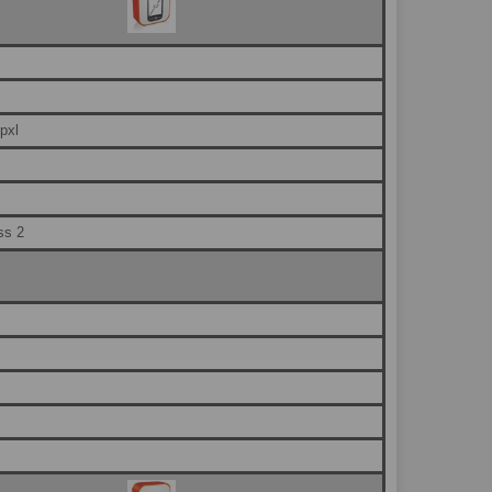
pxl
ss 2