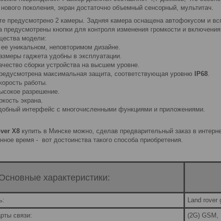
 нового поколения, экран достаточно объемный сенсорный, мультитач.
те предусмотрено 2 камеры. Задняя камера оснащена автофокусом и вс
а предусмотрены кнопки для контроля изменения громкости и включения
ества модели:
 уникальном, неповторимом дизайне.
еры гаджета удобны в эксплуатации.
тво сборки устройства на высшем уровне.
усмотрена максимальная защита, соответствующая уровню
IP68
.
ость работы.
кое разрешение.
сть экрана.
ный интерфейс с многочисленными функциями и приложениями.
ver X8
купить в Минске можно, сделав предварительный заказ в интернет
нное время - вот достоинства такого способа приобретения.
Основные характеристики:
ь:
Land rover 
рты связи:
(2G) GSM,