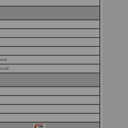
нный
елтый