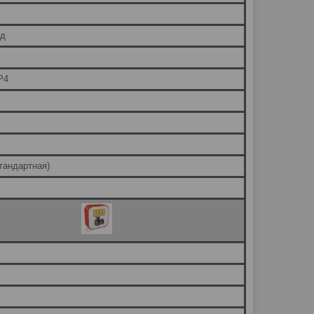
ид
P4
тандартная)