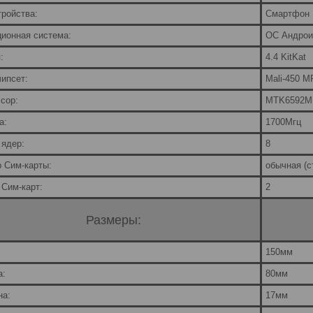
тройства:
Смартфон
ионная система:
ОС Андро
:
4.4 KitKat
ипсет:
Mali-450 M
сор:
MTK6592M
а:
1700Мгц
 ядер:
8
 Сим-карты:
обычная (с
 Сим-карт:
2
Размеры:
150мм
а:
80мм
на:
17мм