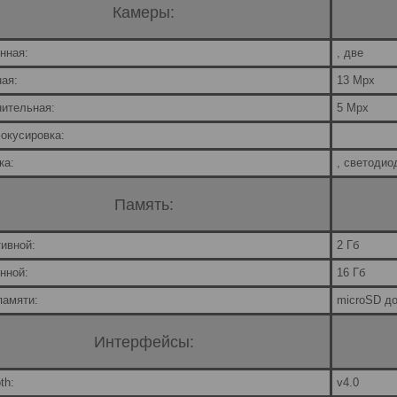
Камеры:
нная:
, две
ая:
13 Mpx
ительная:
5 Mpx
окусировка:
ка:
, светодио
Память:
ивной:
2 Гб
нной:
16 Гб
памяти:
microSD до
Интерфейсы:
th:
v4.0