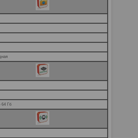
дная
 64 Гб