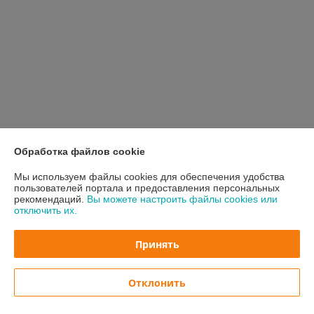
Обработка файлов cookie
Мы используем файлы cookies для обеспечения удобства
пользователей портала и предоставления персональных
рекомендаций.
Вы можете настроить файлы cookies или
Минусы оболочки
отключить их.
Не понравилось обилие уведомлений. Будьте готовы к тому,
что по умолчанию все-все уведомления включены. И каждое
Принять
приложение, включая системные, будет слать вам
уведомления, да со звуком.
Отклонить