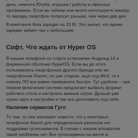
день, немного Ютуба, игрушек / работы в офисных
программах. Если вы геймер или много используете камеру,
то зарядку смартфон попросит раньше, чем через два дня.
В комплекте блок зарядки на 33 Вт. Это значит, что время
зарядки займет час с небольшим.
Софт. Что ждать от Hyper OS
В нашем телефоне со старта установлен Андроид 14 и
фирменная оболочка HyperOS. Если вы до этого
пользовались смартфоном другого бренда или же
смартфоном Xiaomi, но уже старым, еще под MIUI, то к
новому ПО все равно привыкните быстро. Тут удобное – при
первом включении система предлагает выбрать формат
рабочего стола и настроить важные штуки. Дальше уже
нужно идти в настройки и там все допиливать под себя.
Наличие сервисов Гугл
То там, то сям мелькают новости, что у некоторых
телефонов Xiaomi для определенных регионов нет
поддержки гуглосервисов. В случае с нашим аппаратом
такой проблемы нет. Все гуглосервисы на месте и