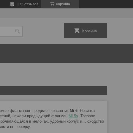
275 отзывов
Корзина
Корзина
емье флагманов – родился красавчик
Mi
6
. Новинка
ересной, нежели предыдущий флагман
Mi
5
s
. Топовое
 проявляющаяся в мелочах, удобный корпус и… сходство
сем и по порядку.