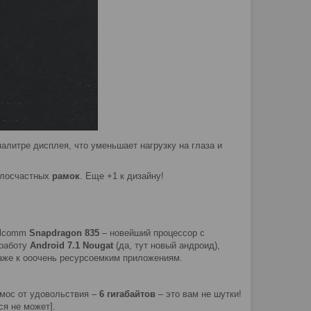
палитре дисплея, что уменьшает нагрузку на глаза и
злосчастных
рамок
. Еще +1 к дизайну!
ualcomm
Snapdragon 835
– новейший процессор с
 работу
Android 7.1 Nougat
(да, тут новый андроид),
аже к ооочень ресурсоемким приложениям.
смос от удовольствия –
6 гигабайтов
– это вам не шутки!
ся не может].