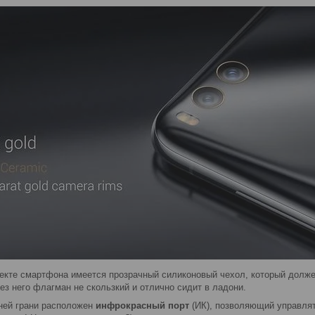
екте смартфона имеется прозрачный силиконовый чехол, который должен
без него флагман не скользкий и отлично сидит в ладони.
ней грани расположен
инфрокрасный порт
(ИК), позволяющий управлят