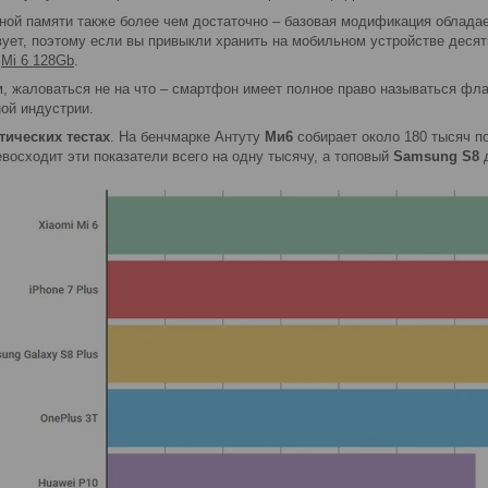
ной памяти также более чем достаточно – базовая модификация облада
вует, поэтому если вы привыкли хранить на мобильном устройстве деся
у
Mi 6 128
Gb
.
, жаловаться не на что – смартфон имеет полное право называться фла
ой индустрии.
тических тестах
. На бенчмарке Антуту
Ми6
собирает около 180 тысяч п
евосходит эти показатели всего на одну тысячу, а топовый
Samsung
S
8
д