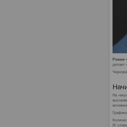
Режим 
делает 
Чернора
Нач
На «вку
высоким
мгновен
Графико
Количес
[К слов