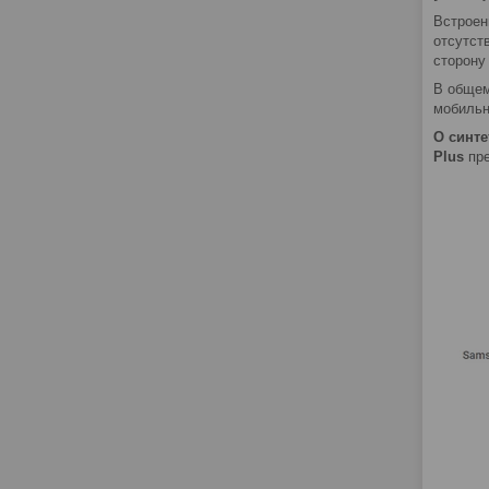
Встроен
отсутст
сторон
В общем
мобильн
О синте
Plus
пр