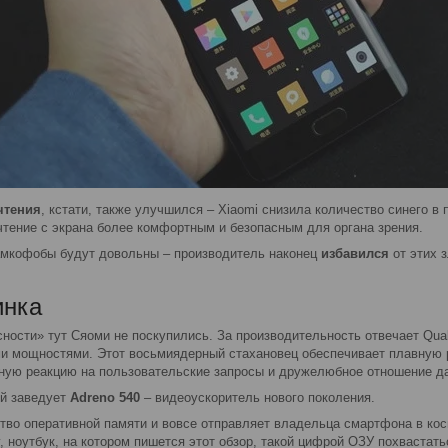
чтения
, кстати, также улучшился – Xiaomi снизила количество синего в 
чтение с экрана более комфортным и безопасным для органа зрения.
мкофобы будут довольны – производитель наконец
избавился
от этих 
инка
сности» тут Сяоми не поскупились. За производительность отвечает Q
и мощностями. Этот восьмиядерный стахановец обеспечивает плавную
ную реакцию на пользовательские запросы и дружелюбное отношение д
й заведует
Adreno 540
– видеоускоритель нового поколения.
тво оперативной памяти и вовсе отправляет владельца смартфона в ко
у, ноутбук, на котором пишется этот обзор, такой цифрой ОЗУ похвастать