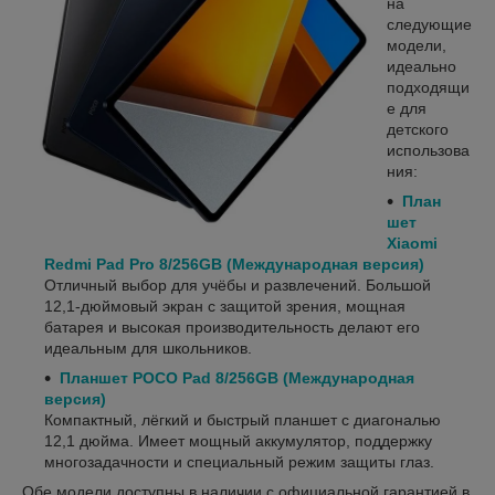
на
следующие
модели,
идеально
подходящи
е для
детского
использова
ния:
План
шет
Xiaomi
Redmi Pad Pro 8/256GB (Международная версия)
Отличный выбор для учёбы и развлечений. Большой
12,1-дюймовый экран с защитой зрения, мощная
батарея и высокая производительность делают его
идеальным для школьников.
Планшет POCO Pad 8/256GB (Международная
версия)
Компактный, лёгкий и быстрый планшет с диагональю
12,1 дюйма. Имеет мощный аккумулятор, поддержку
многозадачности и специальный режим защиты глаз.
Обе модели доступны в наличии с официальной гарантией в