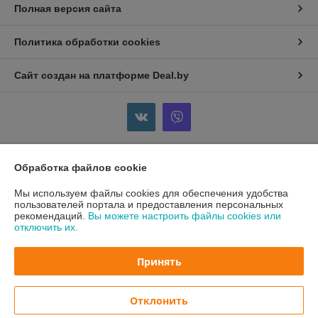
Полная версия сайта
Политика обработки cookies
Сайт создан на платформе Deal.by
Обработка файлов cookie
Информация для покупателя
Мы используем файлы cookies для обеспечения удобства
Юридическое лицо:
Общество с ограниченной ответственностью
«Анолия»
пользователей портала и предоставления персональных
231900 г. Волковыск ул. Зенитчиков 24
рекомендаций.
Вы можете настроить файлы cookies или
отключить их.
Регистрационный номер ЕГР: 591446801
УНП: 591446801
Принять
Регистрационный орган: Волковысский районный исполнительный
комитет
Отклонить
Дата регистрации компании: 31.12.2025